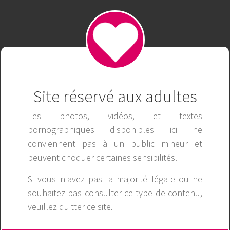
789pcare
Site réservé aux adultes
Les photos, vidéos, et textes
pornographiques disponibles ici ne
conviennent pas à un public mineur et
789pcare
peuvent choquer certaines sensibilités.
789P mang đến cho người chơi một hệ
Si vous n'avez pas la majorité légale ou ne
sinh thái cá cược trực tuyến đẳng cấp
souhaitez pas consulter ce type de contenu,
veuillez
quitter ce site
.
với hàng trăm trò chơi hấp dẫn. Từ cá
cược thể thao, casino trực tuyến cho